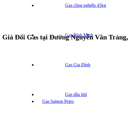
Gas công nghiệp 45kg
Gas Bình Minh
Giá Đổi Gas tại Đường Nguyễn Văn Tráng
Gas Gia Đình
Gas dầu khí
Gas Saigon Petro