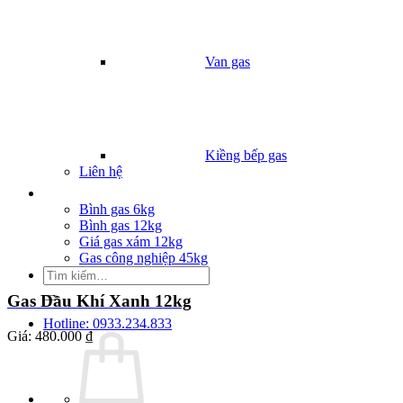
Van gas
Kiềng bếp gas
Liên hệ
Giá Gas
Bình gas 6kg
Bình gas 12kg
Giá gas xám 12kg
Gas công nghiệp 45kg
Tìm
kiếm:
Gas Dầu Khí Xanh 12kg
Hotline: 0933.234.833
Giá:
480.000 ₫