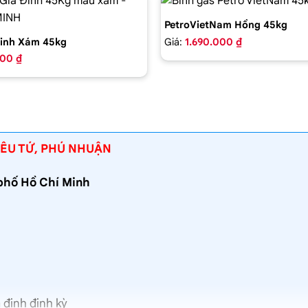
PetroVietNam Hồng 45kg
Giá:
1.690.000 ₫
inh Xám 45kg
000 ₫
ÊU TỨ, PHÚ NHUẬN
 phố Hồ Chí Minh
 định định kỳ