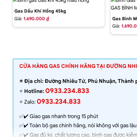
Gas Dầu Khí Hồng 45kg
Giá:
1.690.000 ₫
Gas Bình M
Giá:
1.690.
CỬA HÀNG GAS CHÍNH HÃNG TẠI ĐƯỜNG NHI
⭐️ Địa chỉ: Đường Nhiêu Tứ, Phú Nhuận, Thành
0933.234.833
⭐️
Hotline:
0933.234.833
⭐️ Zalo:
✅✔️
Giao gas nhanh
trong 15 phút
✅✔️ Toàn bộ gas chính hãng, nói không với gas lậu
✅✔️ Gas đủ ký, chất lượng cao, bình gas được kiểm