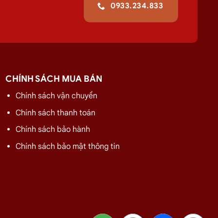
0933.234.833
ới chúng tôi để nhận được mức giá rẻ nhất và chính sách
giao
CHÍNH SÁCH MUA BÁN
Chính sách vận chuyển
Chính sách thanh toán
GIÁ
Chính sách bảo hành
275.000
₫
320.000
₫
Chính sách bảo mật thông tin
480.000
₫
480.000
₫
480.000
₫
480.000
₫