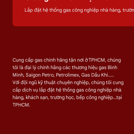
trình sử dụng
gas
của quý khách hiệu quả h
Lắp đặt hệ thống gas công nghiệp nhà hàng, trư
Giá Đổi Gas Tận Nơi Tại
Đường Nh
Quý khách hàng cần đổi gas số lượng lớn cho nhà hàng,
gas nhanh
Miễn phí giao hàng và lắp đặt tận nơi
Cung cấp gas chính hãng tận nơi ở TPHCM, chúng
tôi là đại lý chính hãng các thương hiệu gas Bình
TÊN SẢN PHẨM
Minh, Saigon Petro, Petrolimex, Gas Dầu Khí.....
Bình Gas Petro VietNam 6kg màu đỏ
Với đội ngũ kỹ thuật chuyên nghiệp, chúng tôi cung
Bình Gas ELF 6,5kg Màu Đỏ
cấp dịch vụ lắp đặt hệ thống gas công nghiệp nhà
hàng, khách sạn, trường học, bếp công nghiệp...tại
Bình gas Pacific Petro 12kg màu Xám
TPHCM.
Bình gas Pacific Petro 12kg Màu Vàng
gas dầu khí mầu xanh lá chuối 12kg
Bình gas dầu khí 12kg màu vàng