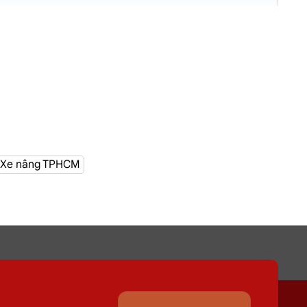
Xe nâng TPHCM
 nơi Đường Nhiêu Tứ, Phú Nhuận
giúp quá