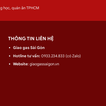
ơn.
ờng học, quán ăn TPHCM
iêu Tứ, Phú Nhuận 08/2026
 quán ăn tại
Đường Nhiêu Tứ, Phú Nhuận
vui lòng liên hệ ngay v
THÔNG TIN LIÊN HỆ
Giao gas Sài Gòn
Hotline tư vấn:
0933.234.833 (có Zalo)
Website:
giaogassaigon.vn