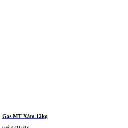
Gas MT Xám 12kg
Giá:
480.000 ₫