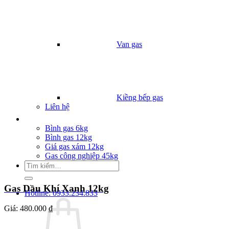
Van gas
Kiềng bếp gas
Liên hệ
Giá Gas
Bình gas 6kg
Bình gas 12kg
Giá gas xám 12kg
Gas công nghiệp 45kg
Tìm
kiếm:
Gas Dầu Khí Xanh 12kg
Hotline: 0933.234.833
Giá:
480.000 ₫