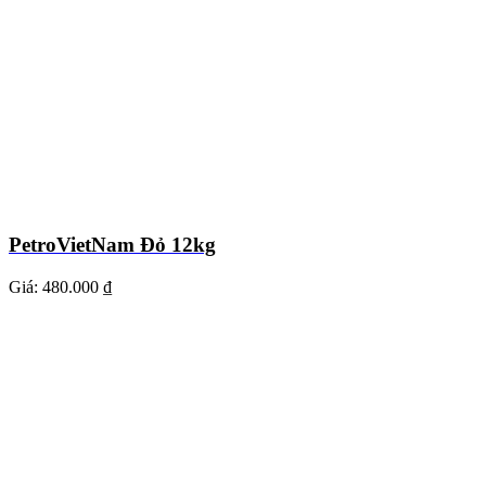
PetroVietNam Đỏ 12kg
Giá:
480.000 ₫