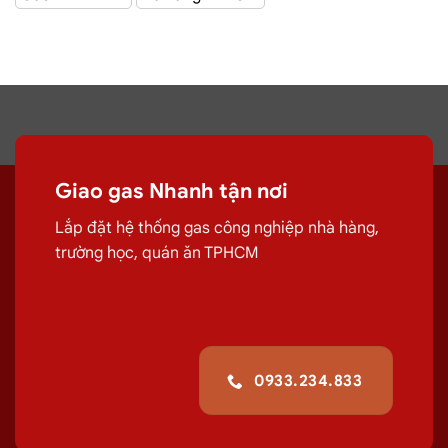
PetroVietNam Đỏ 6kg
Gas ELF Đỏ 6.5kg
Giá:
275.000 ₫
Giá:
320.000 ₫
Giao gas Nhanh tận nơi
Lắp đặt hệ thống gas công nghiệp nhà hàng,
trường học, quán ăn TPHCM
Pacific Petro Xám 12kg
Pacific Petro Vàng 12kg
Giá:
480.000 ₫
Giá:
480.000 ₫
0933.234.833