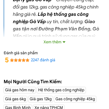
đổi gas 12kg
,
gas
công nghiệp 45kg chính
hãng giá rẻ.
Lắp hệ thống gas công
nghiệp Gò Vấp
uy tín, chất lượng.
Giao
gas tận nơi Đường Phạm Văn Đồng, Gò
Vấp
giúp quá trình sử dụng
gas
của quý
Xem thêm
khách hiệu quả hơn.
Đánh giá sản phẩm
Giá Giao Gas Tận Nơi Đường Phạm Văn Đồng,
5
2247 đánh giá
Gò Vấp Ngày 08/08
Mọi Người Cũng Tìm Kiếm:
Giá gas hôm nay
Hệ thống gas công nghiệp
Giá gas 6kg
Giá gas 12kg
Gas công nghiệp 45kg
Gas Bình Minh
Xe nâng TPHCM