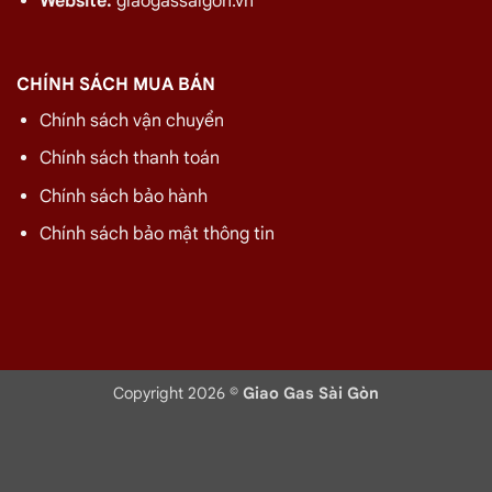
Website:
giaogassaigon.vn
Gas Dầu Khí Đỏ 12kg
Gas VT Xanh 12kg
CHÍNH SÁCH MUA BÁN
Giá:
480.000 ₫
Giá:
480.000 ₫
Chính sách vận chuyển
Chính sách thanh toán
Chính sách bảo hành
Chính sách bảo mật thông tin
Gas VT Đỏ 12kg
Gas Dầu Khí Xám 12kg
Copyright 2026 ©
Giao Gas Sài Gòn
Giá:
480.000 ₫
Giá:
480.000 ₫