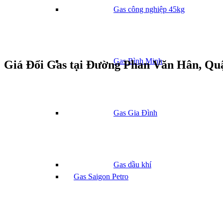
Gas công nghiệp 45kg
Gas Bình Minh
Giá Đổi Gas tại Đường Phan Văn Hân, Q
Gas Gia Đình
Gas dầu khí
Gas Saigon Petro