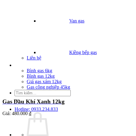
Van gas
Kiềng bếp gas
Liên hệ
Giá Gas
Bình gas 6kg
Bình gas 12kg
Giá gas xám 12kg
Gas công nghiệp 45kg
Tìm
kiếm:
Gas Dầu Khí Xanh 12kg
Hotline: 0933.234.833
Giá:
480.000 ₫