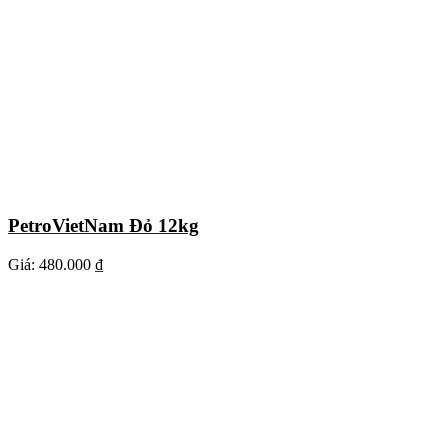
PetroVietNam Đỏ 12kg
Giá:
480.000 ₫