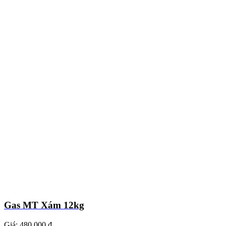
Gas MT Xám 12kg
Giá:
480.000 ₫