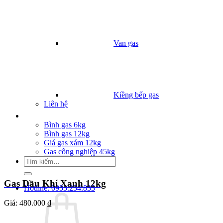
Van gas
Kiềng bếp gas
Liên hệ
Giá Gas
Bình gas 6kg
Bình gas 12kg
Giá gas xám 12kg
Gas công nghiệp 45kg
Tìm
kiếm:
Gas Dầu Khí Xanh 12kg
Hotline: 0933.234.833
Giá:
480.000 ₫