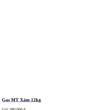
Gas MT Xám 12kg
Giá:
480.000 ₫