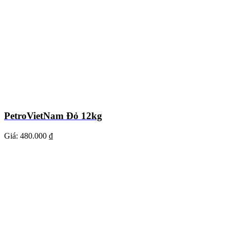
PetroVietNam Đỏ 12kg
Giá:
480.000 ₫