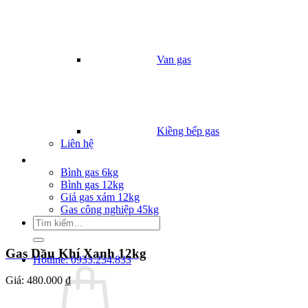
Van gas
Kiềng bếp gas
Liên hệ
Giá Gas
Bình gas 6kg
Bình gas 12kg
Giá gas xám 12kg
Gas công nghiệp 45kg
Tìm
kiếm:
Gas Dầu Khí Xanh 12kg
Hotline: 0933.234.833
Giá:
480.000 ₫