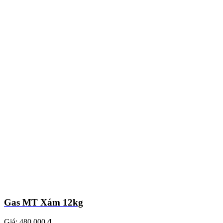
Gas MT Xám 12kg
Giá:
480.000 ₫