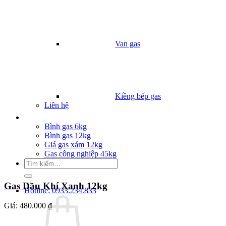
Van gas
Kiềng bếp gas
Liên hệ
Giá Gas
Bình gas 6kg
Bình gas 12kg
Giá gas xám 12kg
Gas công nghiệp 45kg
Tìm
kiếm:
Gas Dầu Khí Xanh 12kg
Hotline: 0933.234.833
Giá:
480.000 ₫