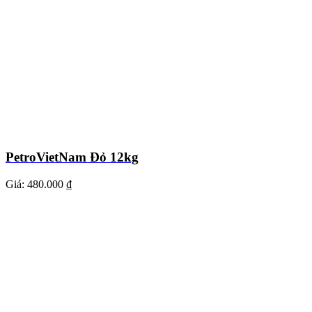
PetroVietNam Đỏ 12kg
Giá:
480.000 ₫