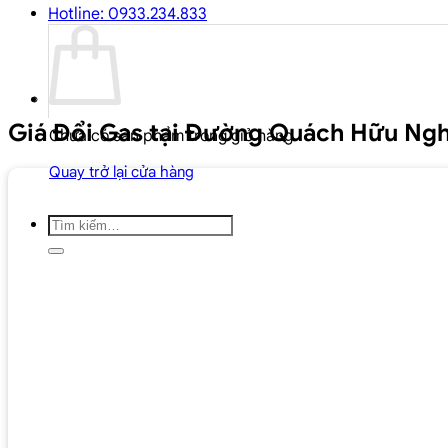
Hotline: 0933.234.833
Giá Đổi Gas tại Đường Quách Hữu Ng
Chưa có sản phẩm trong giỏ hàng.
Quay trở lại cửa hàng
Tìm
kiếm: