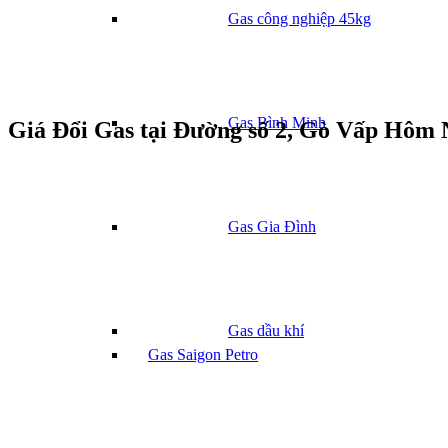
Gas công nghiệp 45kg
Gas Bình Minh
Giá Đổi Gas tại Đường số 2, Gò Vấp Hôm 
Gas Gia Đình
Gas dầu khí
Gas Saigon Petro