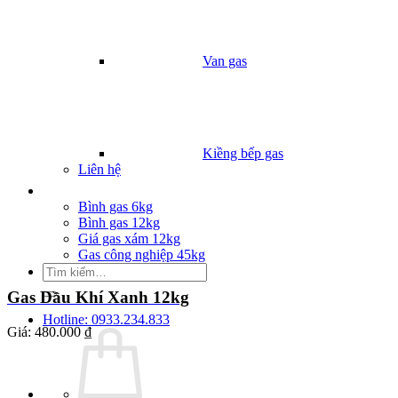
Van gas
Kiềng bếp gas
Liên hệ
Giá Gas
Bình gas 6kg
Bình gas 12kg
Giá gas xám 12kg
Gas công nghiệp 45kg
Tìm
kiếm:
Gas Dầu Khí Xanh 12kg
Hotline: 0933.234.833
Giá:
480.000 ₫