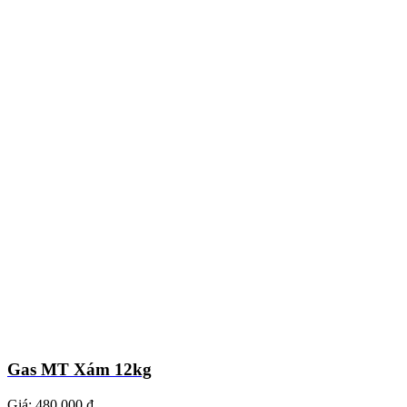
Gas MT Xám 12kg
Giá:
480.000 ₫