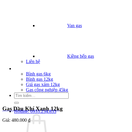
Van gas
Kiềng bếp gas
Liên hệ
Giá Gas
Bình gas 6kg
Bình gas 12kg
Giá gas xám 12kg
Gas công nghiệp 45kg
Tìm
kiếm:
Gas Dầu Khí Xanh 12kg
Hotline: 0933.234.833
Giá:
480.000 ₫