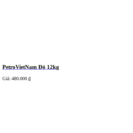
PetroVietNam Đỏ 12kg
Giá:
480.000 ₫