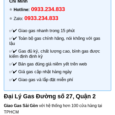
Chí Minh
0933.234.833
⭐️
Hotline:
0933.234.833
⭐️ Zalo:
✅✔️
Giao gas nhanh
trong 15 phút
✅✔️ Toàn bộ gas chính hãng, nói không với gas
lậu
✅✔️ Gas đủ ký, chất lượng cao, bình gas được
kiểm định định kỳ
✅✔️ Bán gas đúng giá niêm yết trên web
✅✔️
Giá gas cập nhật hàng ngày
✅✔️ Giao gas và lắp đặt miễn phí
Đại Lý Gas Đường số 27, Quận 2
Giao Gas Sài Gòn
với hệ thống hơn 100 cửa hàng tại
TPHCM