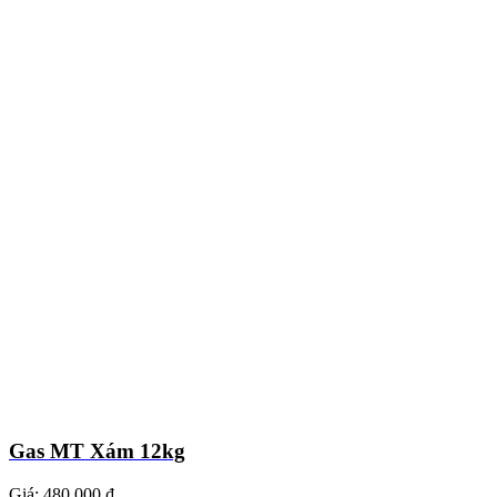
Gas MT Xám 12kg
Giá:
480.000 ₫