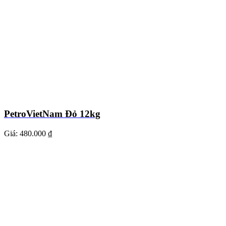
PetroVietNam Đỏ 12kg
Giá:
480.000 ₫