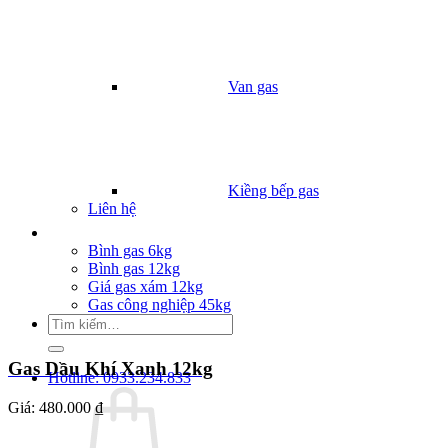
Van gas
Kiềng bếp gas
Liên hệ
Giá Gas
Bình gas 6kg
Bình gas 12kg
Giá gas xám 12kg
Gas công nghiệp 45kg
Tìm
kiếm:
Gas Dầu Khí Xanh 12kg
Hotline: 0933.234.833
Giá:
480.000 ₫