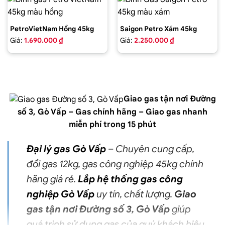
PetroVietNam Hồng 45kg
Saigon Petro Xám 45kg
Giá:
1.690.000 ₫
Giá:
2.250.000 ₫
Giao gas tận nơi Đường
số 3,
Gò Vấp
– Gas chính hãng –
Giao gas nhanh
miễn phí trong 15 phút
Đại lý gas Gò Vấp
– Chuyên cung cấp,
đổi gas 12kg
,
gas
công nghiệp 45kg chính
hãng giá rẻ.
Lắp hệ thống gas công
nghiệp Gò Vấp
uy tín, chất lượng.
Giao
gas tận nơi Đường số 3, Gò Vấp
giúp
quá trình sử dụng
gas
của quý khách hiệu