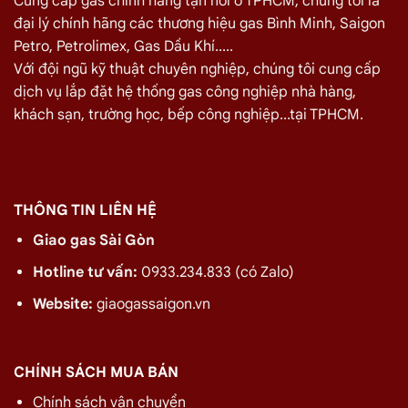
Cung cấp gas chính hãng tận nơi ở TPHCM, chúng tôi là
đại lý chính hãng các thương hiệu gas Bình Minh, Saigon
Petro, Petrolimex, Gas Dầu Khí.....
Gas Dầu Khí Xanh 12kg
Gas Dầu Khí Vàng 12kg
Với đội ngũ kỹ thuật chuyên nghiệp, chúng tôi cung cấp
Giá:
480.000 ₫
Giá:
480.000 ₫
dịch vụ lắp đặt hệ thống gas công nghiệp nhà hàng,
khách sạn, trường học, bếp công nghiệp...tại TPHCM.
THÔNG TIN LIÊN HỆ
Giao gas Sài Gòn
Hotline tư vấn:
0933.234.833 (có Zalo)
Website:
giaogassaigon.vn
Gas Dầu Khí Đỏ 12kg
Gas VT Xanh 12kg
Giá:
480.000 ₫
Giá:
480.000 ₫
CHÍNH SÁCH MUA BÁN
Chính sách vận chuyển