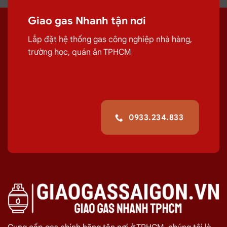
Giao gas Nhanh tận nơi
Lắp đặt hệ thống gas công nghiệp nhà hàng,
trường học, quán ăn TPHCM
Pacific Petro Xám 12kg
Pacific Petro Vàng 12kg
Giá:
480.000 ₫
Giá:
480.000 ₫
0933.234.833