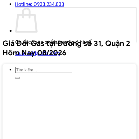
Hotline: 0933.234.833
Giá Đổi Gas tại Đường số 31, Quận 2
Chưa có sản phẩm trong giỏ hàng.
Hôm Nay 08/2026
Quay trở lại cửa hàng
Tìm
kiếm: