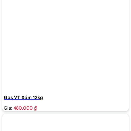
Gas VT Xám 12kg
Giá:
480.000 ₫