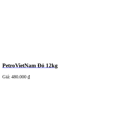
PetroVietNam Đỏ 12kg
Giá:
480.000 ₫