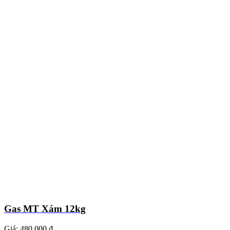
Gas MT Xám 12kg
Giá:
480.000 ₫