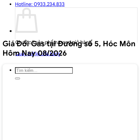
Hotline: 0933.234.833
Giá Đổi Gas tại Đường số 5, Hóc Môn
Chưa có sản phẩm trong giỏ hàng.
Hôm Nay 08/2026
Quay trở lại cửa hàng
Tìm
kiếm: