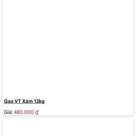
Gas VT Xám 12kg
Giá:
480.000 ₫