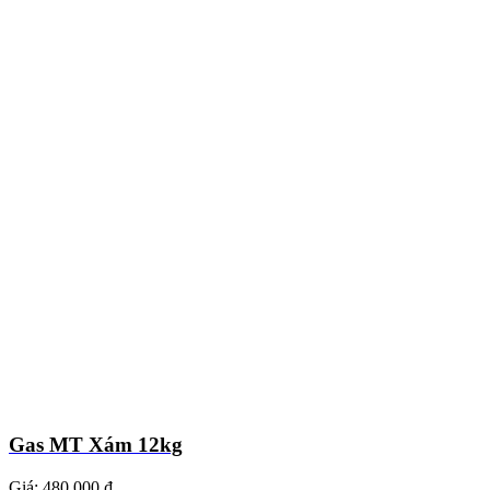
Gas MT Xám 12kg
Giá:
480.000 ₫