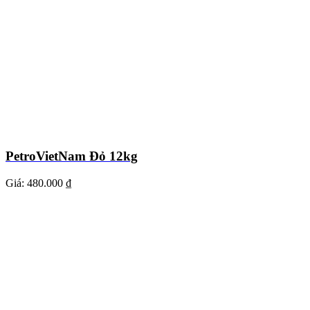
PetroVietNam Đỏ 12kg
Giá:
480.000 ₫