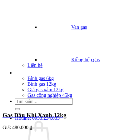
Van gas
Kiềng bếp gas
Liên hệ
Giá Gas
Bình gas 6kg
Bình gas 12kg
Giá gas xám 12kg
Gas công nghiệp 45kg
Tìm
kiếm:
Gas Dầu Khí Xanh 12kg
Hotline: 0933.234.833
Giá:
480.000 ₫