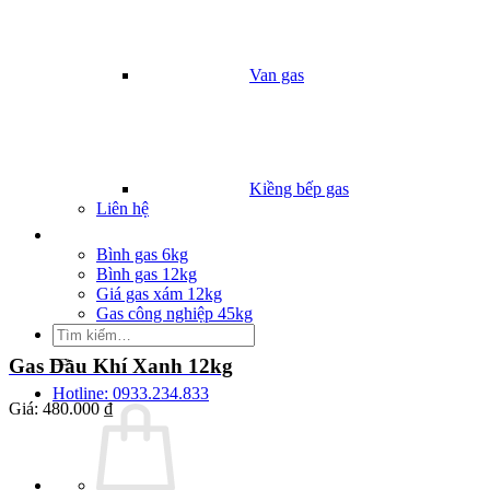
Van gas
Kiềng bếp gas
Liên hệ
Giá Gas
Bình gas 6kg
Bình gas 12kg
Giá gas xám 12kg
Gas công nghiệp 45kg
Tìm
kiếm:
Gas Dầu Khí Xanh 12kg
Hotline: 0933.234.833
Giá:
480.000 ₫