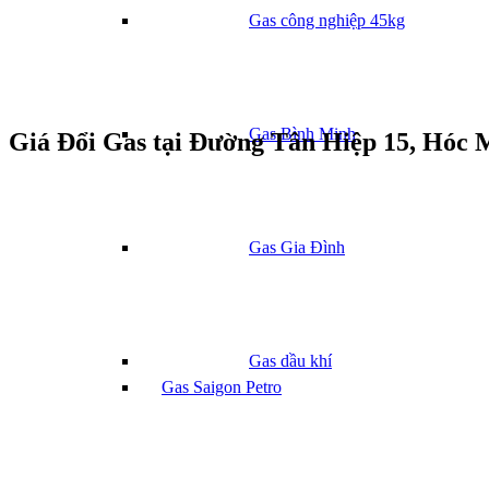
Gas công nghiệp 45kg
Gas Bình Minh
Giá Đổi Gas tại Đường Tân Hiệp 15, Hóc
Gas Gia Đình
Gas dầu khí
Gas Saigon Petro