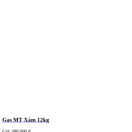
Gas MT Xám 12kg
Giá:
480.000 ₫