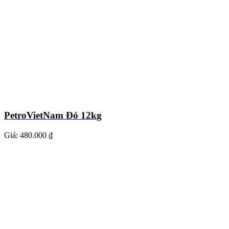
PetroVietNam Đỏ 12kg
Giá:
480.000 ₫