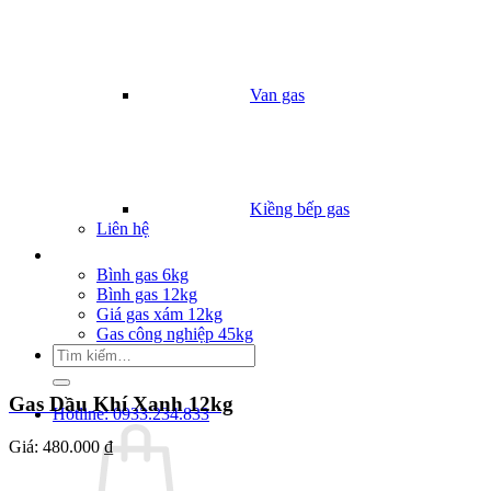
Van gas
Kiềng bếp gas
Liên hệ
Giá Gas
Bình gas 6kg
Bình gas 12kg
Giá gas xám 12kg
Gas công nghiệp 45kg
Tìm
kiếm:
Gas Dầu Khí Xanh 12kg
Hotline: 0933.234.833
Giá:
480.000 ₫