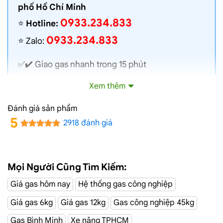
phố Hồ Chí Minh
0933.234.833
⭐️
Hotline:
0933.234.833
⭐️ Zalo:
✅✔️
Giao gas nhanh
trong 15 phút
✅✔️ Toàn bộ gas chính hãng, nói không với gas
Xem thêm
lậu
✅✔️ Gas đủ ký, chất lượng cao, bình gas được
Đánh giá sản phẩm
kiểm định định kỳ
5
2918 đánh giá
✅✔️ Bán gas đúng giá niêm yết trên web
✅✔️
Giá gas cập nhật hàng ngày
✅✔️ Giao gas và lắp đặt miễn phí
Mọi Người Cũng Tìm Kiếm:
Giá gas hôm nay
Hệ thống gas công nghiệp
Đại Lý Gas Đường Tân Thới Hiệp 15,
Giá gas 6kg
Giá gas 12kg
Gas công nghiệp 45kg
Q12
Gas Bình Minh
Xe nâng TPHCM