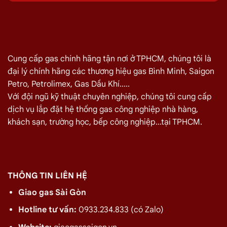
15, Q12 08/2026
Quý khách hàng cần đổi gas số lượng lớn cho nhà hàng,
quán ăn tại
Đường Tân Thới Hiệp 15, Q12
vui lòng liên hệ
ngay với chúng tôi để nhận được mức giá rẻ nhất và chính sách
Cung cấp gas chính hãng tận nơi ở TPHCM, chúng tôi là
giao gas nhanh
đại lý chính hãng các thương hiệu gas Bình Minh, Saigon
Petro, Petrolimex, Gas Dầu Khí.....
Miễn phí giao hàng và lắp đặt tận nơi
Với đội ngũ kỹ thuật chuyên nghiệp, chúng tôi cung cấp
dịch vụ lắp đặt hệ thống gas công nghiệp nhà hàng,
TÊN SẢN PHẨM
GIÁ
khách sạn, trường học, bếp công nghiệp...tại TPHCM.
Bình Gas Petro VietNam 6kg màu đỏ
275.000
₫
Bình Gas ELF 6,5kg Màu Đỏ
320.000
₫
Bình gas Pacific Petro 12kg màu Xám
480.000
₫
THÔNG TIN LIÊN HỆ
Bình gas Pacific Petro 12kg Màu Vàng
480.000
₫
Giao gas Sài Gòn
gas dầu khí mầu xanh lá chuối 12kg
480.000
₫
Hotline tư vấn:
0933.234.833 (có Zalo)
Bình gas dầu khí 12kg màu vàng
480.000
₫