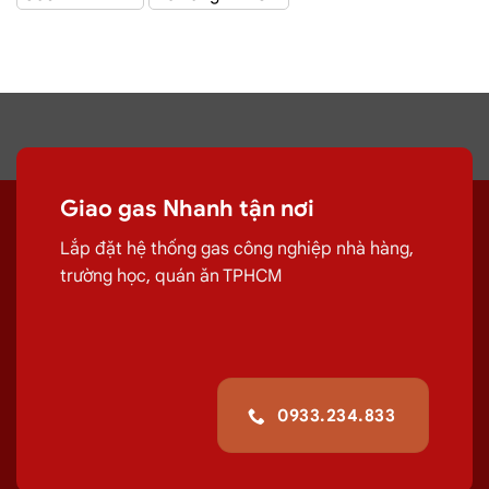
Giao Gas Sài Gòn
với hệ thống hơn 100 cửa hàng tại
TPHCM
Đại lý gas Quận
Giao gas Nhanh tận nơi
12
– Gas Chính hãng, Giá Rẻ, Đủ ký
Lắp đặt hệ thống gas công nghiệp nhà hàng,
trường học, quán ăn TPHCM
Chuyên cung cấp, đổi các bình
gas
dân
dụng 12Kg,
gas
công nghiệp 45kg chất
lượng.
G
iao tận nơi Đường Tân Thới
Hiệp 15, Q12
giúp quá trình sử dụng
gas
0933.234.833
của quý khách hiệu quả hơn.
Giá Đổi Gas Tận Nơi Tại
Đường Tân Thới Hiệp