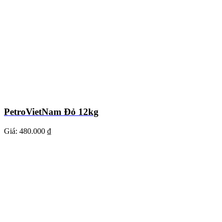
PetroVietNam Đỏ 12kg
Giá:
480.000 ₫