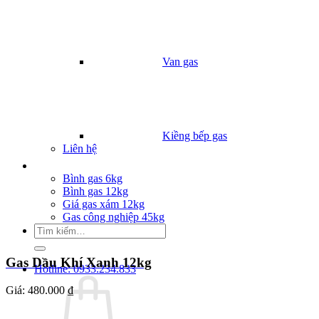
Van gas
Kiềng bếp gas
Liên hệ
Giá Gas
Bình gas 6kg
Bình gas 12kg
Giá gas xám 12kg
Gas công nghiệp 45kg
Tìm
kiếm:
Gas Dầu Khí Xanh 12kg
Hotline: 0933.234.833
Giá:
480.000 ₫