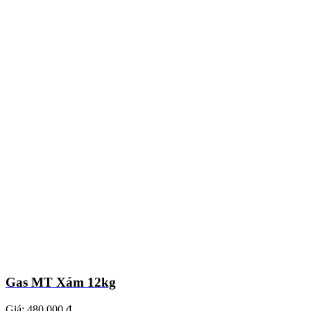
Gas MT Xám 12kg
Giá:
480.000 ₫