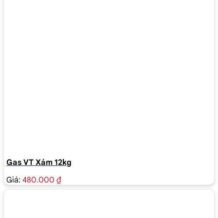
Gas VT Xám 12kg
Giá:
480.000 ₫