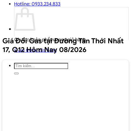
Hotline: 0933.234.833
Giá Đổi Gas tại Đường Tân Thới Nhất
Chưa có sản phẩm trong giỏ hàng.
17, Q12 Hôm Nay 08/2026
Quay trở lại cửa hàng
Tìm
kiếm: