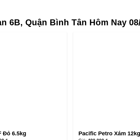
àn 6B, Quận Bình Tân Hôm Nay 08
 Đỏ 6.5kg
Pacific Petro Xám 12k