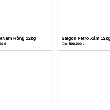
etNam Hồng 12kg
Saigon Petro Xám 12k
00 ₫
Giá:
500.000 ₫