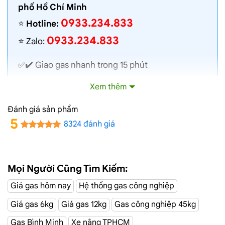
phố Hồ Chí Minh
0933.234.833
⭐️
Hotline:
0933.234.833
⭐️ Zalo:
✅✔️
Giao gas nhanh
trong 15 phút
✅✔️ Toàn bộ gas chính hãng, nói không với gas
Xem thêm
lậu
✅✔️ Gas đủ ký, chất lượng cao, bình gas được
Đánh giá sản phẩm
kiểm định định kỳ
5
8324 đánh giá
✅✔️ Bán gas đúng giá niêm yết trên web
✅✔️
Giá gas cập nhật hàng ngày
✅✔️ Giao gas và lắp đặt miễn phí
Mọi Người Cũng Tìm Kiếm:
Giá gas hôm nay
Hệ thống gas công nghiệp
Đại Lý Gas Đường Thảo Điền, Quận 2
Giá gas 6kg
Giá gas 12kg
Gas công nghiệp 45kg
Giao Gas Sài Gòn
với hệ thống hơn 100 cửa hàng tại
Gas Bình Minh
Xe nâng TPHCM
TPHCM