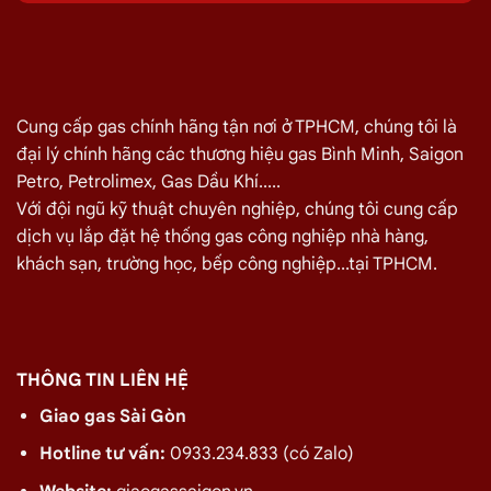
Quý khách hàng cần đổi gas số lượng lớn cho nhà hàng,
quán ăn tại
Đường Thảo Điền, Quận 2
vui lòng liên hệ ngay
với chúng tôi để nhận được mức giá rẻ nhất và chính sách
giao
gas nhanh
Cung cấp gas chính hãng tận nơi ở TPHCM, chúng tôi là
đại lý chính hãng các thương hiệu gas Bình Minh, Saigon
Miễn phí giao hàng và lắp đặt tận nơi
Petro, Petrolimex, Gas Dầu Khí.....
Với đội ngũ kỹ thuật chuyên nghiệp, chúng tôi cung cấp
TÊN SẢN PHẨM
GIÁ
dịch vụ lắp đặt hệ thống gas công nghiệp nhà hàng,
Bình Gas Petro VietNam 6kg màu đỏ
275.000
₫
khách sạn, trường học, bếp công nghiệp...tại TPHCM.
Bình Gas ELF 6,5kg Màu Đỏ
320.000
₫
Bình gas Pacific Petro 12kg màu Xám
480.000
₫
Bình gas Pacific Petro 12kg Màu Vàng
480.000
₫
THÔNG TIN LIÊN HỆ
gas dầu khí mầu xanh lá chuối 12kg
480.000
₫
Giao gas Sài Gòn
Bình gas dầu khí 12kg màu vàng
480.000
₫
Hotline tư vấn:
0933.234.833 (có Zalo)
Bình gas dầu khí 12kg màu đỏ
480.000
₫