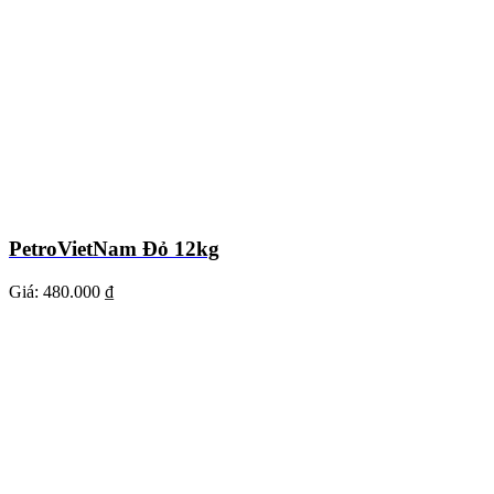
PetroVietNam Đỏ 12kg
Giá:
480.000 ₫