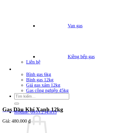
Van gas
Kiềng bếp gas
Liên hệ
Giá Gas
Bình gas 6kg
Bình gas 12kg
Giá gas xám 12kg
Gas công nghiệp 45kg
Tìm
kiếm:
Gas Dầu Khí Xanh 12kg
Hotline: 0933.234.833
Giá:
480.000 ₫