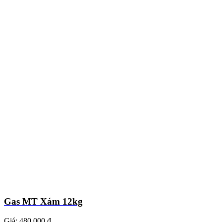
Gas MT Xám 12kg
Giá:
480.000 ₫