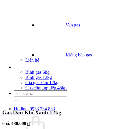
Van gas
Kiềng bếp gas
Liên hệ
Giá Gas
Bình gas 6kg
Bình gas 12kg
Giá gas xám 12kg
Gas công nghiệp 45kg
Tìm
kiếm:
Hotline: 0933.234.833
Gas Dầu Khí Xanh 12kg
Giá:
480.000 ₫