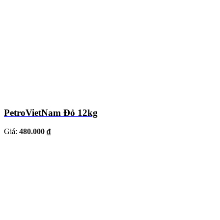
PetroVietNam Đỏ 12kg
Giá:
480.000 ₫