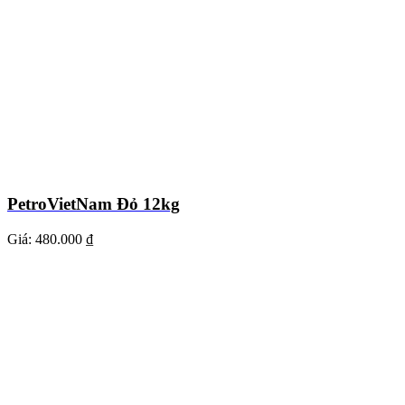
PetroVietNam Đỏ 12kg
Giá:
480.000 ₫