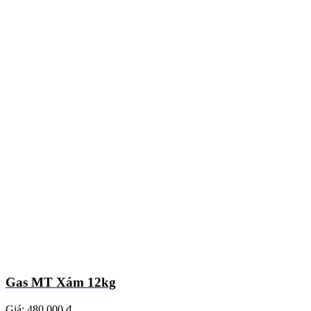
Gas MT Xám 12kg
Giá:
480.000 ₫