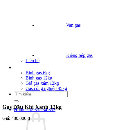
Van gas
Kiềng bếp gas
Liên hệ
Giá Gas
Bình gas 6kg
Bình gas 12kg
Giá gas xám 12kg
Gas công nghiệp 45kg
Tìm
kiếm:
Gas Dầu Khí Xanh 12kg
Hotline: 0933.234.833
Giá:
480.000 ₫