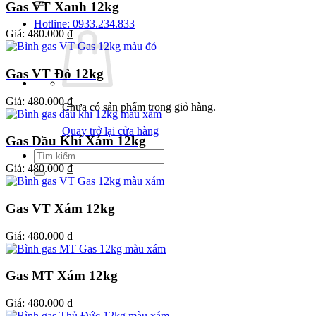
Gas VT Xanh 12kg
Hotline: 0933.234.833
Giá:
480.000 ₫
Gas VT Đỏ 12kg
Giá:
480.000 ₫
Chưa có sản phẩm trong giỏ hàng.
Quay trở lại cửa hàng
Gas Dầu Khí Xám 12kg
Tìm
kiếm:
Giá:
480.000 ₫
Gas VT Xám 12kg
Giá:
480.000 ₫
Gas MT Xám 12kg
Giá:
480.000 ₫