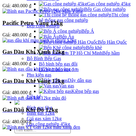
Gas công nghiệp 45kg
Giá:
480.000 ₫
Bếp Gas công nghiệp
Thi công
hệ thống gas công nghiệp
Pacific Petro Vàng 12kg
Bếp công nghiệp
Bếp Á
Giá:
480.000 ₫
Bếp Âu
Bếp Hàn Quốc
Bếp khè
Gas Dầu Khí Xanh 12kg
Bếp hầm
Bộ Bình Bếp Gas
Giá:
480.000 ₫
Bộ bình bếp gas đôi
Bộ bình bếp gas đơn
Phụ kiện gas
Gas Dầu Khí Vàng 12kg
Dây dẫn gas
Van gas
Kiềng bếp gas
Giá:
480.000 ₫
Liên hệ
Giá Gas
Bình gas 6kg
Gas Dầu Khí Đỏ 12kg
Bình gas 12kg
Giá gas xám 12kg
Giá:
480.000 ₫
Gas công nghiệp 45kg
Tìm
kiếm: