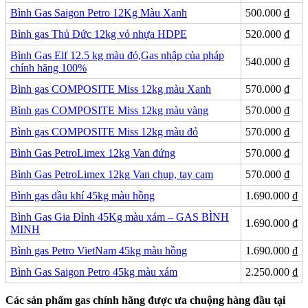
Bình Gas Saigon Petro 12Kg Màu Xanh
500.000
₫
Bình gas Thủ Đức 12kg vỏ nhựa HDPE
520.000
₫
Bình Gas Elf 12.5 kg màu đỏ,Gas nhập của pháp
540.000
₫
chính hãng 100%
Bình gas COMPOSITE Miss 12kg màu Xanh
570.000
₫
Bình gas COMPOSITE Miss 12kg màu vàng
570.000
₫
Bình gas COMPOSITE Miss 12kg màu đỏ
570.000
₫
Bình Gas PetroLimex 12kg Van đứng
570.000
₫
Bình Gas PetroLimex 12kg Van chụp, tay cam
570.000
₫
Bình gas dầu khí 45kg màu hồng
1.690.000
₫
Bình Gas Gia Đình 45Kg màu xám – GAS BÌNH
1.690.000
₫
MINH
Bình gas Petro VietNam 45kg màu hồng
1.690.000
₫
Bình Gas Saigon Petro 45kg màu xám
2.250.000
₫
Các sản phẩm gas chính hãng được ưa chuộng hàng đầu tại