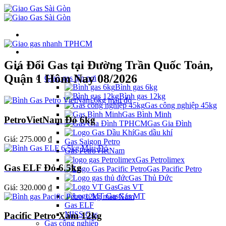
Giá Đổi Gas tại Đường Trần Quốc Toản,
Danh mục
Quận 1 Hôm Nay 08/2026
Giao gas tận nơi
Bình gas 6kg
Bình gas 12kg
Gas công nghiệp 45kg
Gas Bình Minh
PetroVietNam Đỏ 6kg
Gas Gia Đình
Gas dầu khí
Giá:
275.000 ₫
Gas Saigon Petro
Gas PetroVietNam
Gas Petrolimex
Gas ELF Đỏ 6.5kg
Gas Pacific Petro
Gas Thủ Đức
Gas VT
Giá:
320.000 ₫
Gas MT
Gas ELF
MISS Gas
Pacific Petro Xám 12kg
Gas công nghiệp