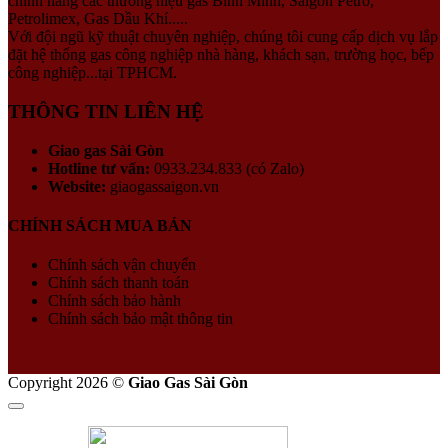
chính hãng các thương hiệu gas Bình Minh, Saigon Petro,
Petrolimex, Gas Dầu Khí.....
Với đội ngũ kỹ thuật chuyên nghiệp, chúng tôi cung cấp dịch vụ lắp
đặt hệ thống gas công nghiệp nhà hàng, khách sạn, trường học, bếp
công nghiệp...tại TPHCM.
THÔNG TIN LIÊN HỆ
Giao gas Sài Gòn
Hotline tư vấn:
0933.234.833 (có Zalo)
Website:
giaogassaigon.vn
CHÍNH SÁCH MUA BÁN
Chính sách vận chuyển
Chính sách thanh toán
Chính sách bảo hành
Chính sách bảo mật thông tin
Copyright 2026 ©
Giao Gas Sài Gòn