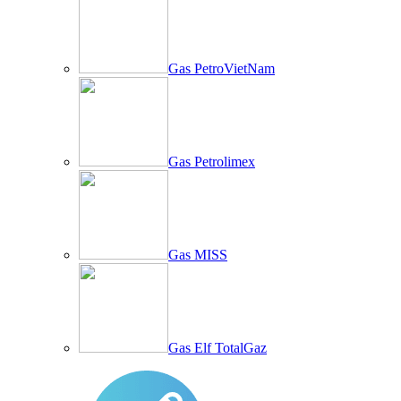
Gas PetroVietNam
Gas Petrolimex
Gas MISS
Gas Elf TotalGaz