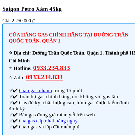
Saigon Petro Xám 45kg
Giá:
2.250.000 ₫
CỬA HÀNG GAS CHÍNH HÃNG TẠI ĐƯỜNG TRẦN
QUỐC TOẢN, QUẬN 1
⭐️ Địa chỉ: Đường Trần Quốc Toản, Quận 1, Thành phố H
Chí Minh
0933.234.833
⭐️
Hotline:
0933.234.833
⭐️ Zalo:
✅✔️
Giao gas nhanh
trong 15 phút
✅✔️ Toàn bộ gas chính hãng, nói không với gas lậu
✅✔️ Gas đủ ký, chất lượng cao, bình gas được kiểm định
định kỳ
✅✔️ Bán gas đúng giá niêm yết trên web
✅✔️
Giá gas cập nhật hàng ngày
✅✔️ Giao gas và lắp đặt miễn phí