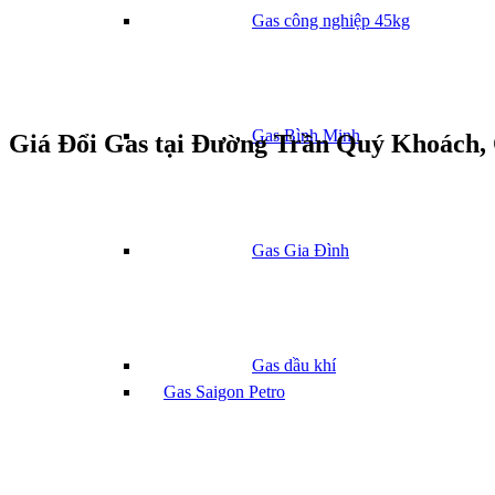
Gas công nghiệp 45kg
Gas Bình Minh
Giá Đổi Gas tại Đường Trần Quý Khoách,
Gas Gia Đình
Gas dầu khí
Gas Saigon Petro