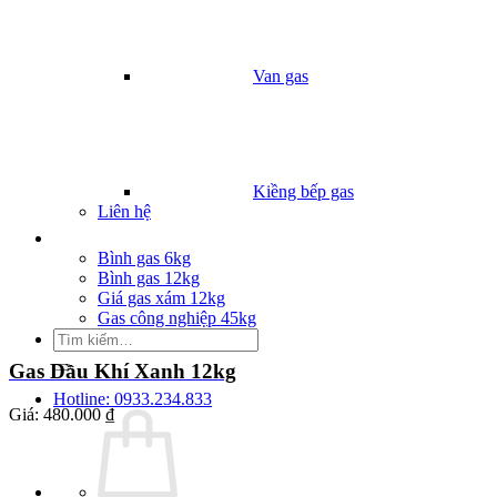
Van gas
Kiềng bếp gas
Liên hệ
Giá Gas
Bình gas 6kg
Bình gas 12kg
Giá gas xám 12kg
Gas công nghiệp 45kg
Tìm
kiếm:
Gas Dầu Khí Xanh 12kg
Hotline: 0933.234.833
Giá:
480.000 ₫