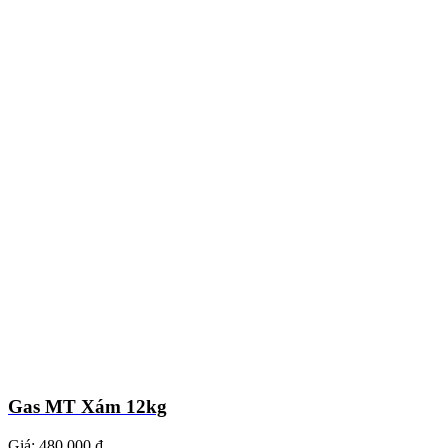
Gas MT Xám 12kg
Giá:
480.000 ₫