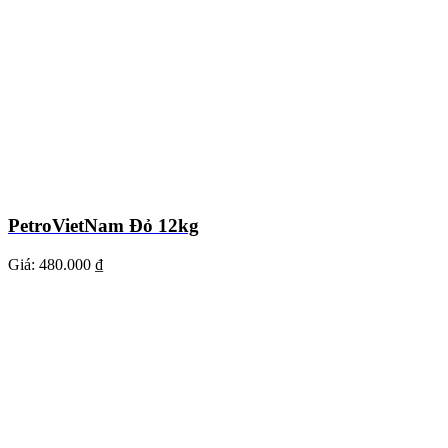
PetroVietNam Đỏ 12kg
Giá:
480.000 ₫