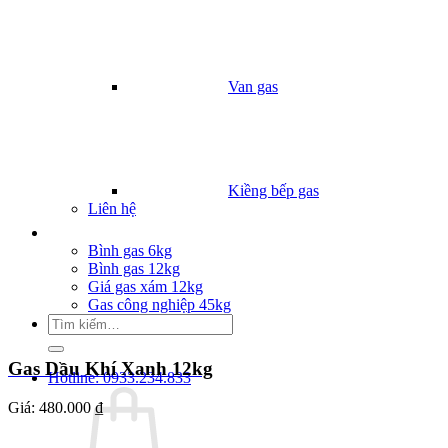
Van gas
Kiềng bếp gas
Liên hệ
Giá Gas
Bình gas 6kg
Bình gas 12kg
Giá gas xám 12kg
Gas công nghiệp 45kg
Tìm
kiếm:
Gas Dầu Khí Xanh 12kg
Hotline: 0933.234.833
Giá:
480.000 ₫