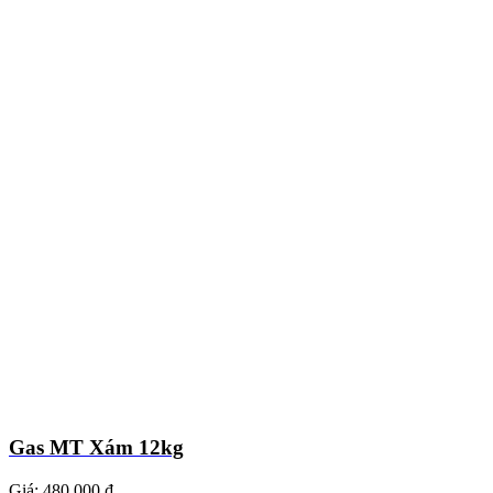
Gas MT Xám 12kg
Giá:
480.000 ₫