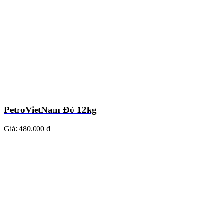
PetroVietNam Đỏ 12kg
Giá:
480.000 ₫