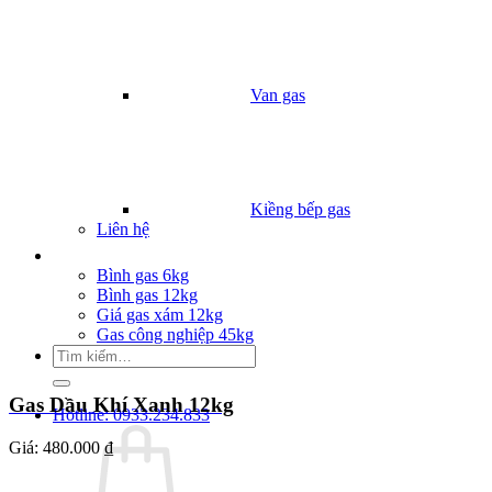
Van gas
Kiềng bếp gas
Liên hệ
Giá Gas
Bình gas 6kg
Bình gas 12kg
Giá gas xám 12kg
Gas công nghiệp 45kg
Tìm
kiếm:
Gas Dầu Khí Xanh 12kg
Hotline: 0933.234.833
Giá:
480.000 ₫