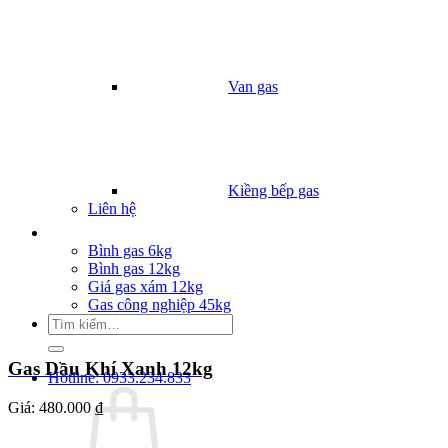
Van gas
Kiềng bếp gas
Liên hệ
Giá Gas
Bình gas 6kg
Bình gas 12kg
Giá gas xám 12kg
Gas công nghiệp 45kg
Tìm
kiếm:
Gas Dầu Khí Xanh 12kg
Hotline: 0933.234.833
Giá:
480.000 ₫