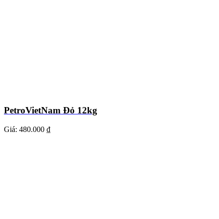
PetroVietNam Đỏ 12kg
Giá:
480.000 ₫