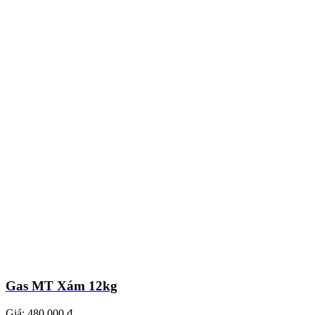
Gas MT Xám 12kg
Giá:
480.000 ₫