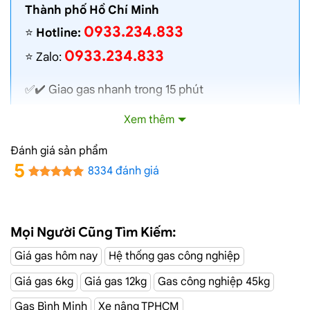
Thành phố Hồ Chí Minh
0933.234.833
⭐️
Hotline:
0933.234.833
⭐️ Zalo:
✅✔️
Giao gas nhanh
trong 15 phút
✅✔️ Toàn bộ gas chính hãng, nói không với gas
Xem thêm
lậu
✅✔️ Gas đủ ký, chất lượng cao, bình gas được
Đánh giá sản phẩm
kiểm định định kỳ
5
8334 đánh giá
✅✔️ Bán gas đúng giá niêm yết trên web
✅✔️
Giá gas cập nhật hàng ngày
✅✔️ Giao gas và lắp đặt miễn phí
Mọi Người Cũng Tìm Kiếm:
Giá gas hôm nay
Hệ thống gas công nghiệp
Đại Lý Gas Đường Trương Văn Bang,
Giá gas 6kg
Giá gas 12kg
Gas công nghiệp 45kg
Quận 2
Gas Bình Minh
Xe nâng TPHCM