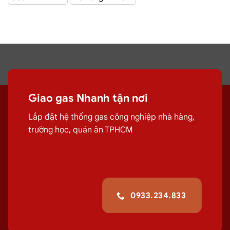
Giao Gas Sài Gòn
với hệ thống hơn 100 cửa hàng tại
TPHCM
Đại lý gas Quận
Giao gas Nhanh tận nơi
2
– Gas Chính hãng, Giá Rẻ, Đủ ký
Lắp đặt hệ thống gas công nghiệp nhà hàng,
trường học, quán ăn TPHCM
Chuyên cung cấp, đổi các bình
gas
dân
dụng 12Kg,
gas
công nghiệp 45kg chất
lượng.
G
iao tận nơi Đường Trương Văn
Bang, Quận 2
giúp quá trình sử
0933.234.833
dụng
gas
của quý khách hiệu quả hơn.
Giá Đổi Gas Tận Nơi Tại
Đường Trương Văn