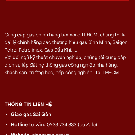
Bang, Quận 2 08/2026
Quý khách hàng cần đổi gas số lượng lớn cho nhà hàng,
quán ăn tại
Đường Trương Văn Bang, Quận 2
vui lòng liên hệ
ngay với chúng tôi để nhận được mức giá rẻ nhất và chính sách
Cung cấp gas chính hãng tận nơi ở TPHCM, chúng tôi là
giao gas nhanh
đại lý chính hãng các thương hiệu gas Bình Minh, Saigon
Petro, Petrolimex, Gas Dầu Khí.....
Miễn phí giao hàng và lắp đặt tận nơi
Với đội ngũ kỹ thuật chuyên nghiệp, chúng tôi cung cấp
dịch vụ lắp đặt hệ thống gas công nghiệp nhà hàng,
TÊN SẢN PHẨM
GIÁ
khách sạn, trường học, bếp công nghiệp...tại TPHCM.
Bình Gas Petro VietNam 6kg màu đỏ
275.000
₫
Bình Gas ELF 6,5kg Màu Đỏ
320.000
₫
Bình gas Pacific Petro 12kg màu Xám
480.000
₫
THÔNG TIN LIÊN HỆ
Bình gas Pacific Petro 12kg Màu Vàng
480.000
₫
Giao gas Sài Gòn
gas dầu khí mầu xanh lá chuối 12kg
480.000
₫
Hotline tư vấn:
0933.234.833 (có Zalo)
Bình gas dầu khí 12kg màu vàng
480.000
₫