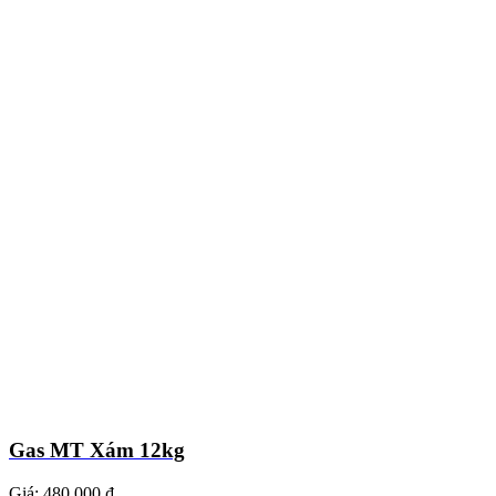
Gas MT Xám 12kg
Giá:
480.000 ₫