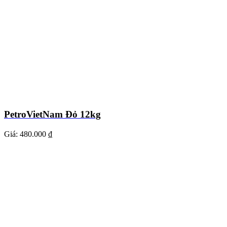
PetroVietNam Đỏ 12kg
Giá:
480.000 ₫