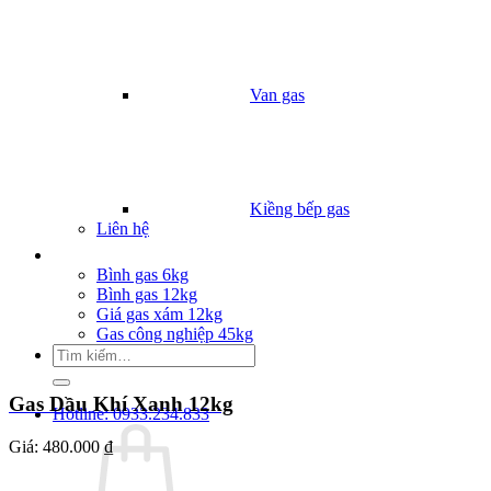
Van gas
Kiềng bếp gas
Liên hệ
Giá Gas
Bình gas 6kg
Bình gas 12kg
Giá gas xám 12kg
Gas công nghiệp 45kg
Tìm
kiếm:
Gas Dầu Khí Xanh 12kg
Hotline: 0933.234.833
Giá:
480.000 ₫