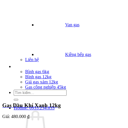
Van gas
Kiềng bếp gas
Liên hệ
Giá Gas
Bình gas 6kg
Bình gas 12kg
Giá gas xám 12kg
Gas công nghiệp 45kg
Tìm
kiếm:
Gas Dầu Khí Xanh 12kg
Hotline: 0933.234.833
Giá:
480.000 ₫