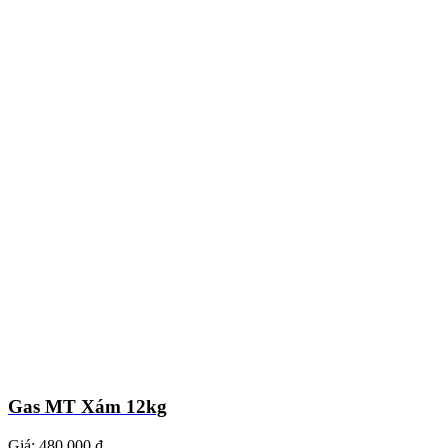
Gas MT Xám 12kg
Giá:
480.000 ₫