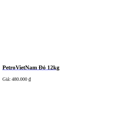
PetroVietNam Đỏ 12kg
Giá:
480.000 ₫