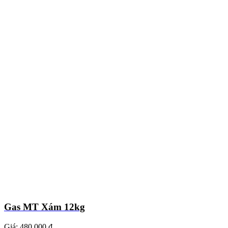
Gas MT Xám 12kg
Giá:
480.000 ₫