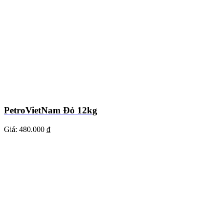
PetroVietNam Đỏ 12kg
Giá:
480.000 ₫