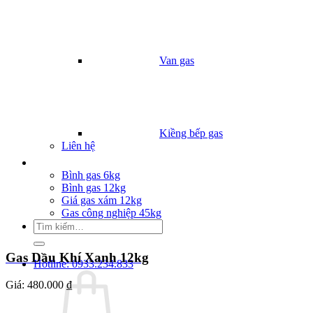
Van gas
Kiềng bếp gas
Liên hệ
Giá Gas
Bình gas 6kg
Bình gas 12kg
Giá gas xám 12kg
Gas công nghiệp 45kg
Tìm
kiếm:
Gas Dầu Khí Xanh 12kg
Hotline: 0933.234.833
Giá:
480.000 ₫