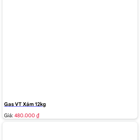
Gas VT Xám 12kg
Giá:
480.000 ₫