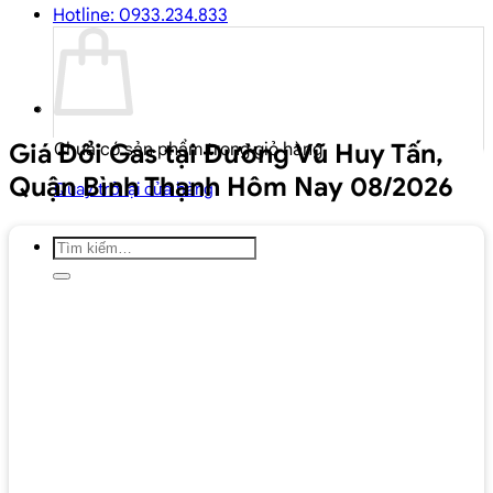
Hotline: 0933.234.833
Giá Đổi Gas tại Đường Vũ Huy Tấn,
Chưa có sản phẩm trong giỏ hàng.
Quận Bình Thạnh Hôm Nay 08/2026
Quay trở lại cửa hàng
Tìm
kiếm: