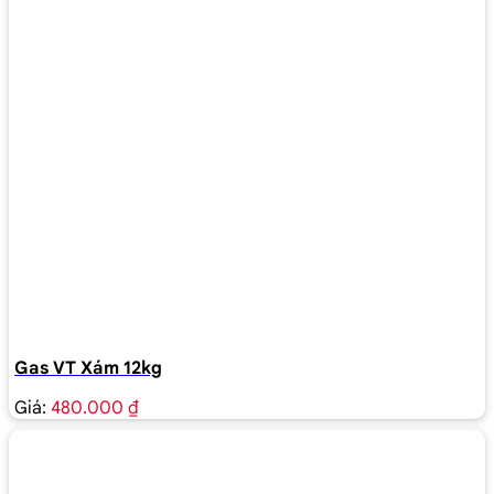
Gas VT Xám 12kg
Giá:
480.000 ₫