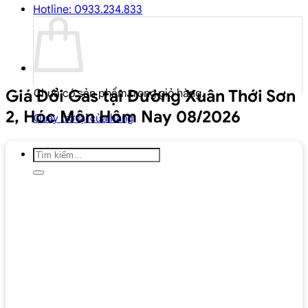
Hotline: 0933.234.833
Giá Đổi Gas tại Đường Xuân Thới Sơn
Chưa có sản phẩm trong giỏ hàng.
2, Hóc Môn Hôm Nay 08/2026
Quay trở lại cửa hàng
Tìm
kiếm: