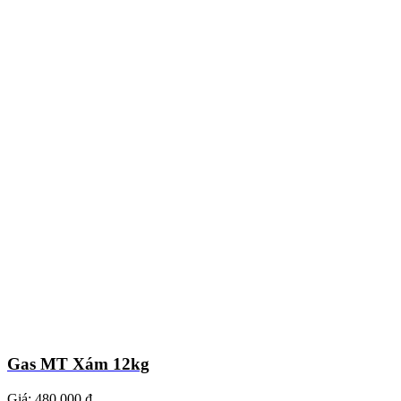
Gas MT Xám 12kg
Giá:
480.000 ₫