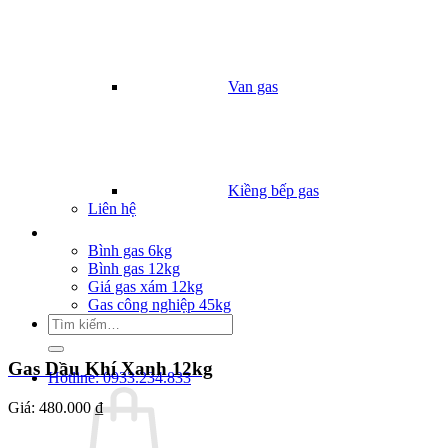
Van gas
Kiềng bếp gas
Liên hệ
Giá Gas
Bình gas 6kg
Bình gas 12kg
Giá gas xám 12kg
Gas công nghiệp 45kg
Tìm
kiếm:
Gas Dầu Khí Xanh 12kg
Hotline: 0933.234.833
Giá:
480.000 ₫