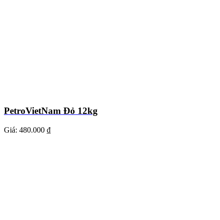
PetroVietNam Đỏ 12kg
Giá:
480.000 ₫