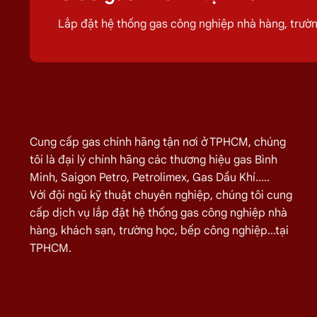
giúp quá trình sử dụng
gas
của quý khách h
Lắp đặt hệ thống gas công nghiệp nhà hàng, trư
Giá Giao Gas Tận Nơi Đường Xuâ
TÊN SẢN PHẨM
Bình Gas Petro VietNam 6kg màu đỏ
Bình Gas ELF 6,5kg Màu Đỏ
Cung cấp gas chính hãng tận nơi ở TPHCM, chúng
Bình gas Pacific Petro 12kg màu Xám
tôi là đại lý chính hãng các thương hiệu gas Bình
Bình gas Pacific Petro 12kg Màu Vàng
Minh, Saigon Petro, Petrolimex, Gas Dầu Khí.....
Với đội ngũ kỹ thuật chuyên nghiệp, chúng tôi cung
gas dầu khí mầu xanh lá chuối 12kg
cấp dịch vụ lắp đặt hệ thống gas công nghiệp nhà
Bình gas dầu khí 12kg màu vàng
hàng, khách sạn, trường học, bếp công nghiệp...tại
Bình gas dầu khí 12kg màu đỏ
TPHCM.
Bình gas VT Gas 12kg màu xanh đen
Bình gas VT Gas 12kg màu đỏ
Bình gas dầu khí 12kg màu xám