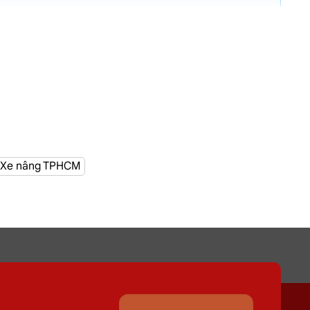
g hơn 100 cửa hàng tại TPHCM
Xe nâng TPHCM
, Hóc Môn
nơi Đường Xuân Thới Thượng 8, Hóc Môn