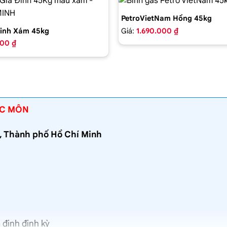
PetroVietNam Hồng 45kg
Giá:
1.690.000 ₫
inh Xám 45kg
000 ₫
ÓC MÔN
n, Thành phố Hồ Chí Minh
 định định kỳ