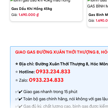
Gas Dầu Khí Hồng 45kg
Giá:
1.690.000 ₫
Gas Bình M
Giá:
1.690.
GIAO GAS ĐƯỜNG XUÂN THỚI THƯỢNG 8, H
⭐️ Địa chỉ: Đường Xuân Thới Thượng 8, Hóc Mô
0933.234.833
⭐️
Hotline:
0933.234.833
⭐️ Zalo:
✅✔️
Giao gas nhanh
trong 15 phút
✅✔️ Toàn bộ gas chính hãng, nói không với gas lậu
✅✔️ Gas đủ ký, chất lượng cao, bình gas được kiểm