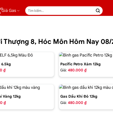
Tìm
Giá Gas
kiếm:
hới Thượng 8, Hóc Môn Hôm Nay 08
 6.5kg
Pacific Petro Xám 12kg
0 ₫
Giá:
480.000 ₫
í Vàng 12kg
Gas Dầu Khí Đỏ 12kg
0 ₫
Giá:
480.000 ₫