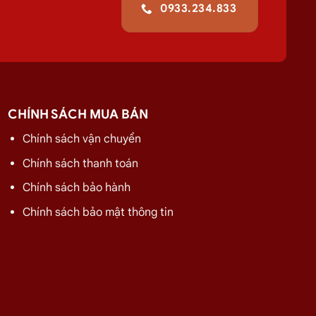
0933.234.833
8
GIÁ
275.000
₫
CHÍNH SÁCH MUA BÁN
320.000
₫
Chính sách vận chuyển
480.000
₫
Chính sách thanh toán
480.000
₫
Chính sách bảo hành
480.000
₫
Chính sách bảo mật thông tin
480.000
₫
480.000
₫
480.000
₫
480.000
₫
480.000
₫