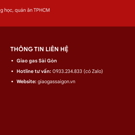
iệu quả hơn.
ờng học, quán ăn TPHCM
n Thới Thượng 8, Hóc Môn Ngày 06/0
THÔNG TIN LIÊN HỆ
Giao gas Sài Gòn
Hotline tư vấn:
0933.234.833 (có Zalo)
Website:
giaogassaigon.vn