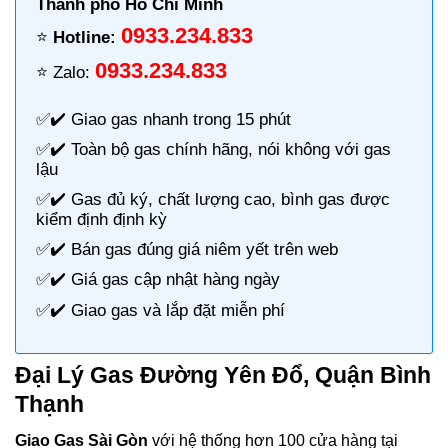
Thành phố Hồ Chí Minh
0933.234.833
⭐️
Hotline:
0933.234.833
⭐️ Zalo:
✅✔️
Giao gas nhanh
trong 15 phút
✅✔️ Toàn bộ gas chính hãng, nói không với gas
lậu
✅✔️ Gas đủ ký, chất lượng cao, bình gas được
kiểm định định kỳ
✅✔️ Bán gas đúng giá niêm yết trên web
✅✔️
Giá gas cập nhật hàng ngày
✅✔️ Giao gas và lắp đặt miễn phí
Đại Lý Gas Đường Yên Ðổ, Quận Bình
Thạnh
Giao Gas Sài Gòn
với hệ thống hơn 100 cửa hàng tại