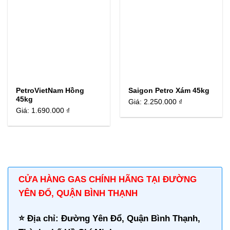
PetroVietNam Hồng
Saigon Petro Xám 45kg
45kg
Giá:
2.250.000 ₫
Giá:
1.690.000 ₫
CỬA HÀNG GAS CHÍNH HÃNG TẠI ĐƯỜNG
YÊN ÐỔ, QUẬN BÌNH THẠNH
⭐️ Địa chỉ: Đường Yên Ðổ, Quận Bình Thạnh,