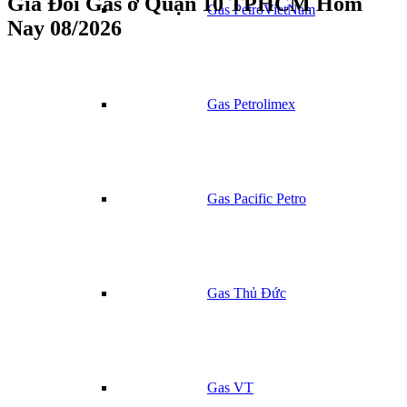
Giá Đổi Gas ở Quận 10 TPHCM Hôm
Gas PetroVietNam
Nay 08/2026
Gas Petrolimex
Gas Pacific Petro
Gas Thủ Đức
Gas VT