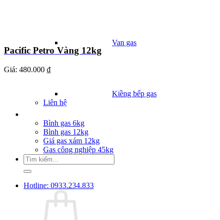
Van gas
Pacific Petro Vàng 12kg
Giá:
480.000 ₫
Kiềng bếp gas
Liên hệ
Giá Gas
Bình gas 6kg
Bình gas 12kg
Giá gas xám 12kg
Gas công nghiệp 45kg
Tìm
kiếm:
Hotline: 0933.234.833