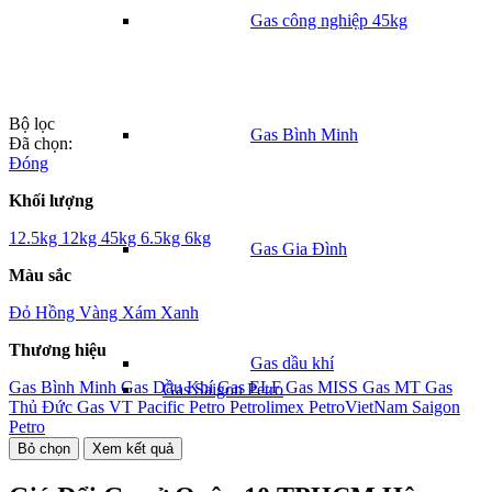
Gas công nghiệp 45kg
Bộ lọc
Gas Bình Minh
Đã chọn:
Đóng
Khối lượng
12.5kg
12kg
45kg
6.5kg
6kg
Gas Gia Đình
Màu sắc
Đỏ
Hồng
Vàng
Xám
Xanh
Thương hiệu
Gas dầu khí
Gas Bình Minh
Gas Dầu Khí
Gas ELF
Gas MISS
Gas MT
Gas
Gas Saigon Petro
Thủ Đức
Gas VT
Pacific Petro
Petrolimex
PetroVietNam
Saigon
Petro
Bỏ chọn
Xem kết quả