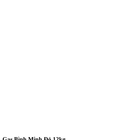
Gas Bình Minh Đỏ 12kg