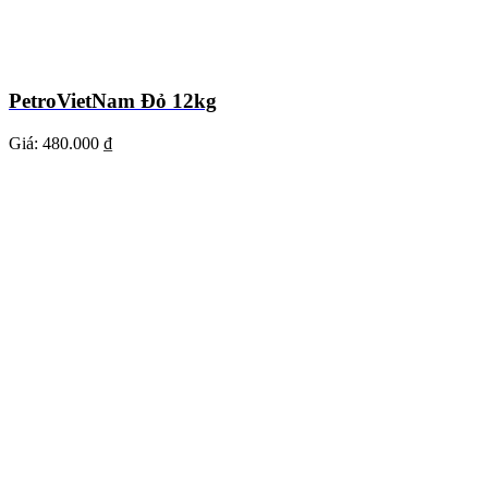
PetroVietNam Đỏ 12kg
Giá:
480.000 ₫