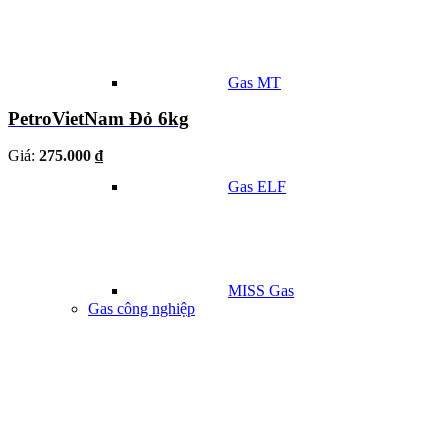
Gas MT
PetroVietNam Đỏ 6kg
Giá:
275.000 ₫
Gas ELF
MISS Gas
Gas công nghiệp