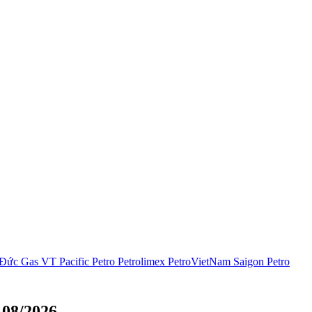
 Đức
Gas VT
Pacific Petro
Petrolimex
PetroVietNam
Saigon Petro
08/2026