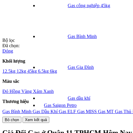
Gas công nghiệp 45kg
Gas Bình Minh
Bộ lọc
Đã chọn:
Đóng
Khối lượng
Gas Gia Đình
12.5kg
12kg
45kg
6.5kg
6kg
Màu sắc
Đỏ
Hồng
Vàng
Xám
Xanh
Gas dầu khí
Thương hiệu
Gas Saigon Petro
Gas Bình Minh
Gas Dầu Khí
Gas ELF
Gas MISS
Gas MT
Gas Thủ
Bỏ chọn
Xem kết quả
Giá Đổi Gas ở Quận 11 TPHCM Hôm Nay 