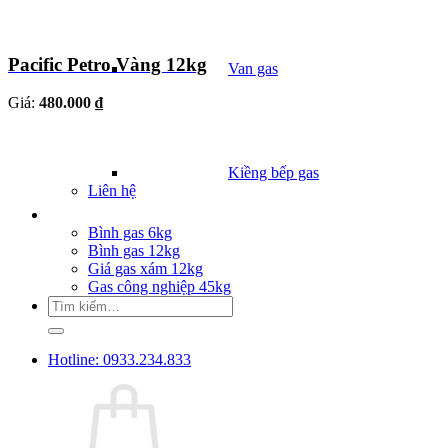
Pacific Petro Vàng 12kg
Van gas
Giá:
480.000 ₫
Kiềng bếp gas
Liên hệ
Giá Gas
Bình gas 6kg
Bình gas 12kg
Giá gas xám 12kg
Gas công nghiệp 45kg
Tìm
kiếm:
Hotline: 0933.234.833