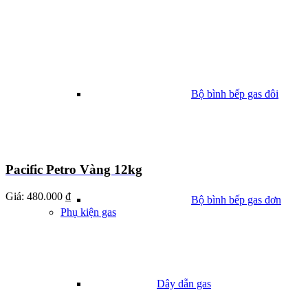
Bộ bình bếp gas đôi
Pacific Petro Vàng 12kg
Giá:
480.000 ₫
Bộ bình bếp gas đơn
Phụ kiện gas
Dây dẫn gas