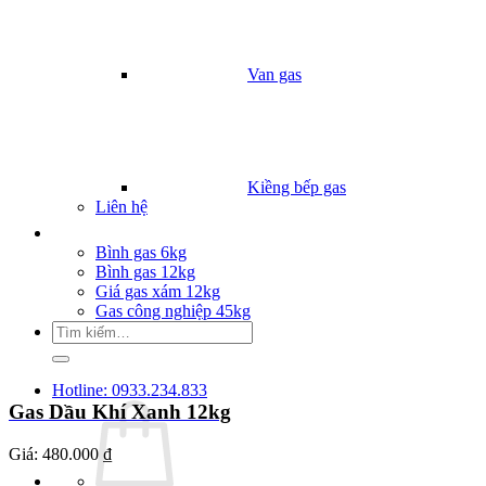
Van gas
Kiềng bếp gas
Liên hệ
Giá Gas
Bình gas 6kg
Bình gas 12kg
Giá gas xám 12kg
Gas công nghiệp 45kg
Tìm
kiếm:
Hotline: 0933.234.833
Gas Dầu Khí Xanh 12kg
Giá:
480.000 ₫