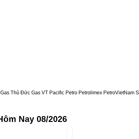
T
Gas Thủ Đức
Gas VT
Pacific Petro
Petrolimex
PetroVietNam
S
Hôm Nay 08/2026