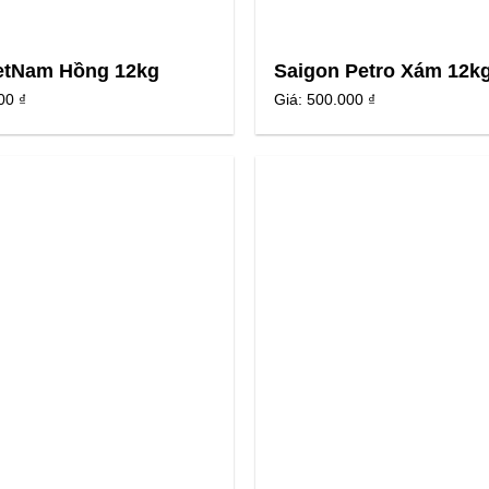
etNam Hồng 12kg
Saigon Petro Xám 12k
00 ₫
Giá:
500.000 ₫