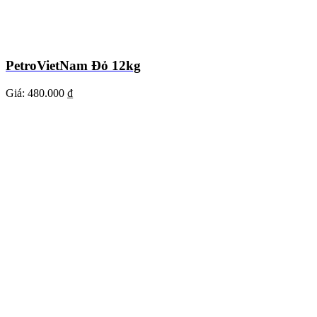
PetroVietNam Đỏ 12kg
Giá:
480.000 ₫