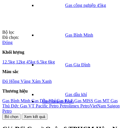
Gas công nghiệp 45kg
Bộ lọc
Gas Bình Minh
Đã chọn:
Đóng
Khối lượng
12.5kg
12kg
45kg
6.5kg
6kg
Gas Gia Đình
Màu sắc
Đỏ
Hồng
Vàng
Xám
Xanh
Thương hiệu
Gas dầu khí
Gas Bình Minh
Gas Dầu Khí
Gas ELF
Gas MISS
Gas MT
Gas
Gas Saigon Petro
Thủ Đức
Gas VT
Pacific Petro
Petrolimex
PetroVietNam
Saigon
Petro
Bỏ chọn
Xem kết quả