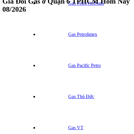
Giá Đổi Gas ở Quận 6 TPHCM Hôm Nay
Gas PetroVietNam
08/2026
Gas Petrolimex
Gas Pacific Petro
Gas Thủ Đức
Gas VT