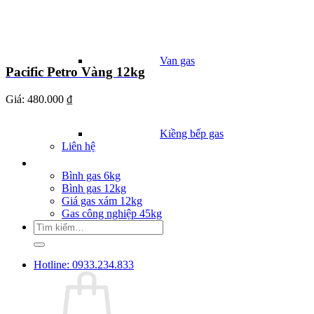
Van gas
Pacific Petro Vàng 12kg
Giá:
480.000 ₫
Kiềng bếp gas
Liên hệ
Giá Gas
Bình gas 6kg
Bình gas 12kg
Giá gas xám 12kg
Gas công nghiệp 45kg
Tìm
kiếm:
Hotline: 0933.234.833