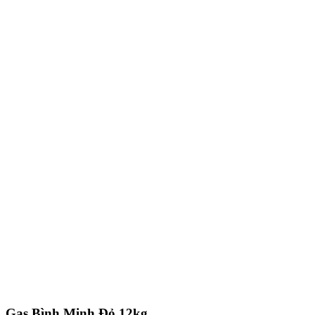
Gas Bình Minh Đỏ 12kg