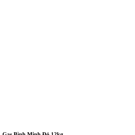
Gas Bình Minh Đỏ 12kg