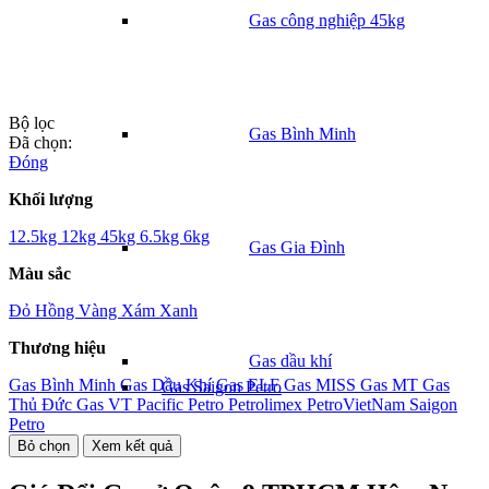
Gas công nghiệp 45kg
Bộ lọc
Gas Bình Minh
Đã chọn:
Đóng
Khối lượng
12.5kg
12kg
45kg
6.5kg
6kg
Gas Gia Đình
Màu sắc
Đỏ
Hồng
Vàng
Xám
Xanh
Thương hiệu
Gas dầu khí
Gas Bình Minh
Gas Dầu Khí
Gas ELF
Gas MISS
Gas MT
Gas
Gas Saigon Petro
Thủ Đức
Gas VT
Pacific Petro
Petrolimex
PetroVietNam
Saigon
Petro
Bỏ chọn
Xem kết quả