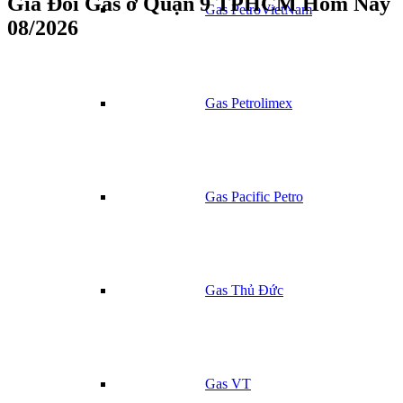
Giá Đổi Gas ở Quận 9 TPHCM Hôm Nay
Gas PetroVietNam
08/2026
Gas Petrolimex
Gas Pacific Petro
Gas Thủ Đức
Gas VT