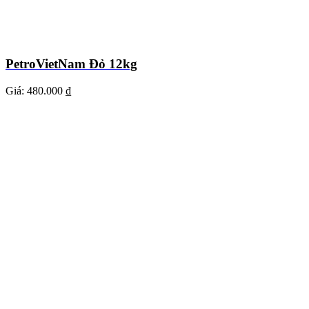
PetroVietNam Đỏ 12kg
Giá:
480.000 ₫