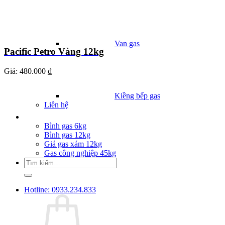
Van gas
Pacific Petro Vàng 12kg
Giá:
480.000 ₫
Kiềng bếp gas
Liên hệ
Giá Gas
Bình gas 6kg
Bình gas 12kg
Giá gas xám 12kg
Gas công nghiệp 45kg
Tìm
kiếm:
Hotline: 0933.234.833