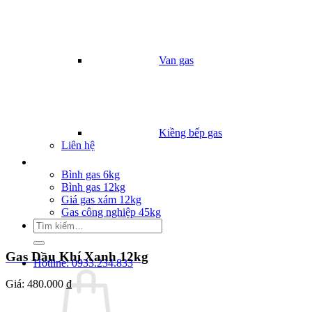
Van gas
Kiềng bếp gas
Liên hệ
Giá Gas
Bình gas 6kg
Bình gas 12kg
Giá gas xám 12kg
Gas công nghiệp 45kg
Tìm
kiếm:
Gas Dầu Khí Xanh 12kg
Hotline: 0933.234.833
Giá:
480.000 ₫