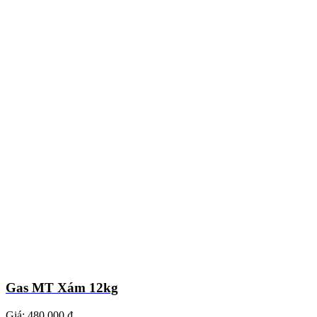
Gas MT Xám 12kg
Giá:
480.000 ₫