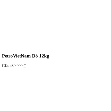
PetroVietNam Đỏ 12kg
Giá:
480.000 ₫