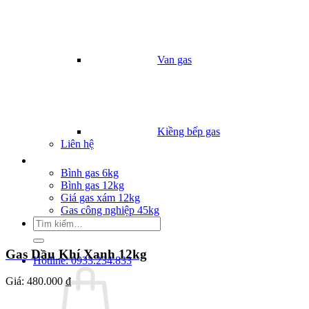
Van gas
Kiềng bếp gas
Liên hệ
Giá Gas
Bình gas 6kg
Bình gas 12kg
Giá gas xám 12kg
Gas công nghiệp 45kg
Tìm
kiếm:
Gas Dầu Khí Xanh 12kg
Hotline: 0933.234.833
Giá:
480.000 ₫