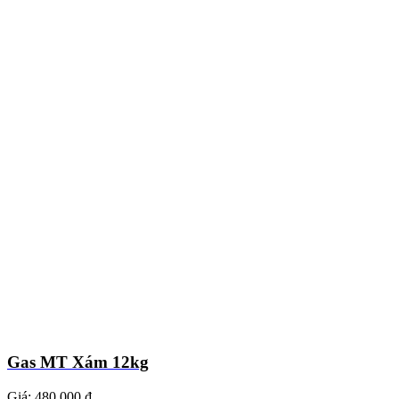
Gas MT Xám 12kg
Giá:
480.000 ₫