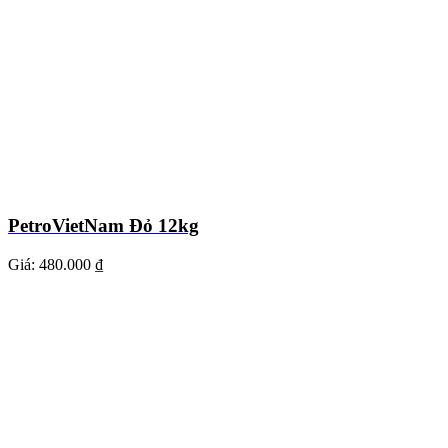
PetroVietNam Đỏ 12kg
Giá:
480.000 ₫